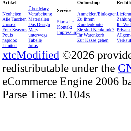
Artikel
Onlineshop
Rechtli
Über Mary
Service
Neuheiten
Verarbeitung
Anmelden/Einloggen
Lieferu
Alle Taschen
Materialien
Zu Ihrem
Zahlung
Startseite
Unisex
Das Design
Kundenkonto
Ihr Wid
Kontakt
Four Seasons
Mary
Sie sind Neukunde?
Privats
Impressum
Poufs
unterwegs
Ihr Warenkorb
Allgem
napidoo
Tabelle
Zur Kasse gehen
Verkau
Limited
Infos
xtcModified
©2026 provides
redistributable under the
GN
eCommerce Engine 2006 b
Parse Time: 0.104s