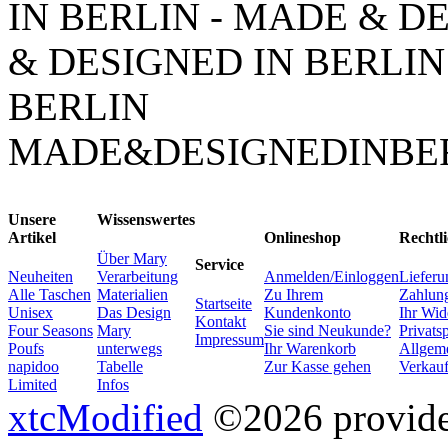
IN BERLIN - MADE & D
& DESIGNED IN BERLIN
BERLIN
MADE&DESIGNEDINBE
Unsere
Wissenswertes
Artikel
Onlineshop
Rechtli
Über Mary
Service
Neuheiten
Verarbeitung
Anmelden/Einloggen
Lieferu
Alle Taschen
Materialien
Zu Ihrem
Zahlung
Startseite
Unisex
Das Design
Kundenkonto
Ihr Wid
Kontakt
Four Seasons
Mary
Sie sind Neukunde?
Privats
Impressum
Poufs
unterwegs
Ihr Warenkorb
Allgem
napidoo
Tabelle
Zur Kasse gehen
Verkau
Limited
Infos
xtcModified
©2026 provides