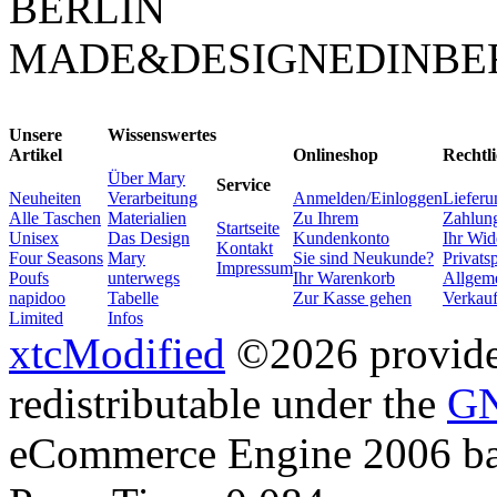
BERLIN
MADE&DESIGNEDINBE
Unsere
Wissenswertes
Artikel
Onlineshop
Rechtli
Über Mary
Service
Neuheiten
Verarbeitung
Anmelden/Einloggen
Lieferu
Alle Taschen
Materialien
Zu Ihrem
Zahlung
Startseite
Unisex
Das Design
Kundenkonto
Ihr Wid
Kontakt
Four Seasons
Mary
Sie sind Neukunde?
Privats
Impressum
Poufs
unterwegs
Ihr Warenkorb
Allgem
napidoo
Tabelle
Zur Kasse gehen
Verkau
Limited
Infos
xtcModified
©2026 provides
redistributable under the
GN
eCommerce Engine 2006 b