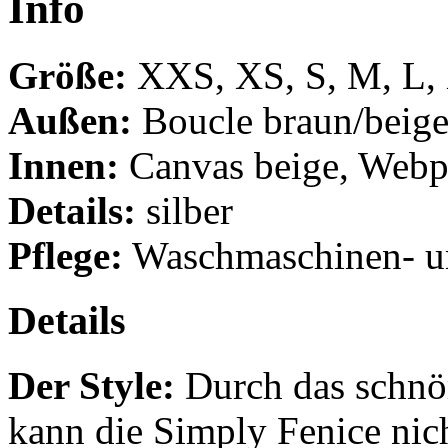
Info
Größe:
XXS, XS, S, M, L,
Außen:
Boucle braun/beig
Innen:
Canvas beige, Webpe
Details:
silber
Pflege:
Waschmaschinen- un
Details
Der Style:
Durch das schnör
kann die Simply Fenice nic