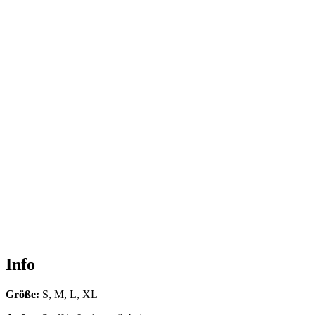
Info
Größe:
S, M, L, XL