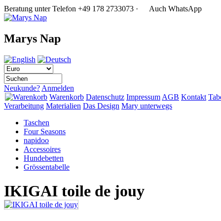
Beratung unter Telefon
+49 178 2733073
·
Auch WhatsApp
Marys Nap
Neukunde?
Anmelden
Warenkorb
Datenschutz
Impressum
AGB
Kontakt
Tab
Verarbeitung
Materialien
Das Design
Mary unterwegs
Taschen
Four Seasons
napidoo
Accessoires
Hundebetten
Grössentabelle
IKIGAI toile de jouy