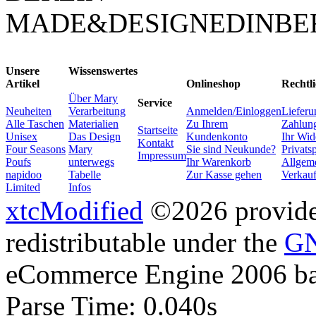
MADE&DESIGNEDINBE
Unsere
Wissenswertes
Artikel
Onlineshop
Rechtli
Über Mary
Service
Neuheiten
Verarbeitung
Anmelden/Einloggen
Lieferu
Alle Taschen
Materialien
Zu Ihrem
Zahlung
Startseite
Unisex
Das Design
Kundenkonto
Ihr Wid
Kontakt
Four Seasons
Mary
Sie sind Neukunde?
Privats
Impressum
Poufs
unterwegs
Ihr Warenkorb
Allgem
napidoo
Tabelle
Zur Kasse gehen
Verkau
Limited
Infos
xtcModified
©2026 provides
redistributable under the
GN
eCommerce Engine 2006 b
Parse Time: 0.040s