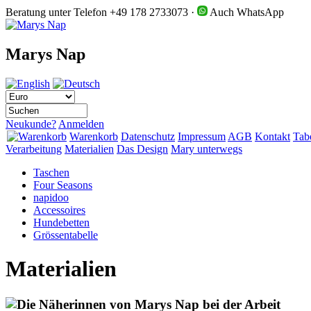
Beratung unter Telefon
+49 178 2733073
·
Auch WhatsApp
Marys Nap
Neukunde?
Anmelden
Warenkorb
Datenschutz
Impressum
AGB
Kontakt
Tab
Verarbeitung
Materialien
Das Design
Mary unterwegs
Taschen
Four Seasons
napidoo
Accessoires
Hundebetten
Grössentabelle
Materialien