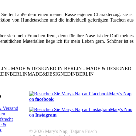
t. Sie teilt außerdem einen meiner Rasse eigenen Charakterzug: sie ist
lektion von Hundetaschen und die individuell gefertigten Taschen aus
er sich mein Frauchen freut, denn für ihre Nase ist der Duft meines
mütlichen Materialien liege ich für mein Leben gern. Schöner ist es
LIN - MADE & DESIGNED IN BERLIN - MADE & DESIGNED
GNEDINBERLINMADE&DESIGNEDINBERLIN
Mary's Nap
s
on
facebook
& Versand
Mary's Nap
ten
on
Instagram
fsrecht
re &
z
© 2026 Mary's Nap, Tatjana Frisch