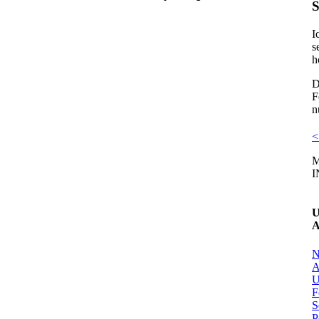
S
I
s
h
D
F
n
M
I
U
A
N
A
U
F
S
P