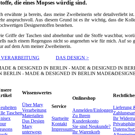
toffe, die eines Mopses würdig sind.
ch erwähnte ja bereits, dass meine Zweibeinerin sehr detailverliebt is
ehr anspruchsvoll. Aus diesem Grund ist es ihr wichtig, dass die Kol
ochwertigen Designerstoffen bestehen.
ie Griffe der Taschen sind abnehmbar und die Stoffe waschbar, worüb
ells nach einem Regenguss nicht so angenehm wie für mich. Auf so ge
ur auf dem Arm meiner Zweibeinerin.
< VERARBEITUNG
DAS DESIGN >
ADE & DESIGNED IN BERLIN - MADE & DESIGNED IN BER
N BERLIN - MADE & DESIGNED IN BERLIN MADE&DESI
nsere
Wissenswertes
rtikel
Rechtliche
Onlineshop
Über Mary
Service
euheiten
Lieferung 
Verarbeitung
Anmelden/Einloggen
lle Taschen
Zahlungsar
Materialien
Zu Ihrem
nisex
Startseite
Ihr Widerru
Das Design
Kundenkonto
our
Kontakt
Privatsphä
Mary
Sie sind Neukunde?
easons
Impressum
Datenschut
unterwegs
Ihr Warenkorb
oufs
Allgemeine