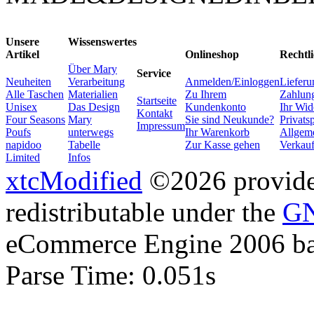
Unsere
Wissenswertes
Artikel
Onlineshop
Rechtli
Über Mary
Service
Neuheiten
Verarbeitung
Anmelden/Einloggen
Lieferu
Alle Taschen
Materialien
Zu Ihrem
Zahlung
Startseite
Unisex
Das Design
Kundenkonto
Ihr Wid
Kontakt
Four Seasons
Mary
Sie sind Neukunde?
Privats
Impressum
Poufs
unterwegs
Ihr Warenkorb
Allgem
napidoo
Tabelle
Zur Kasse gehen
Verkau
Limited
Infos
xtcModified
©2026 provides
redistributable under the
GN
eCommerce Engine 2006 b
Parse Time: 0.051s